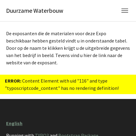
Skip to main navigation
Skip to main content
Skip to page footer
Duurzame Waterbouw
De exposanten die de materialen voor deze Expo
beschikbaar hebben gesteld vindt u in onderstaande tabel.
Door op de naam te klikken krijgt u de uitgebreide gegevens
van het bedrijf in beeld. Tevens vind u hier de link naar de
website van de exposant.
ERROR:
Content Element with uid "116" and type
"typoscriptcode_content" has no rendering definition!
English
Running with
TYPO3
and
Bootstrap Package
.